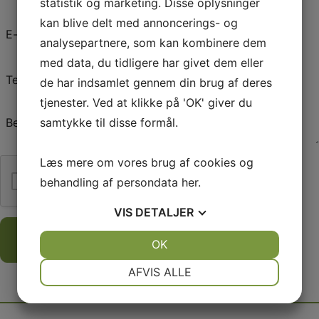
statistik og marketing. Disse oplysninger
kan blive delt med annoncerings- og
E-
mail
analysepartnere, som kan kombinere dem
*
med data, du tidligere har givet dem eller
Telefon
de har indsamlet gennem din brug af deres
*
tjenester. Ved at klikke på 'OK' giver du
Besked
samtykke til disse formål.
*
Læs mere om vores brug af cookies og
Jeg er ikke en robot
behandling af persondata
her
.
VIS
DETALJER
JA
NEJ
OK
JA
NEJ
NØDVENDIGE
PRÆFERENCER
AFVIS ALLE
JA
NEJ
JA
NEJ
MARKETING
STATISTIK