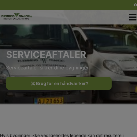
Hop
til
indholdet
SERVICEAFTALER
Serviceaftaler sikrer dine bygninger.
Brug for en håndværker?
Hvis bygninger ikke vedligeholdes løbende kan det resultere i