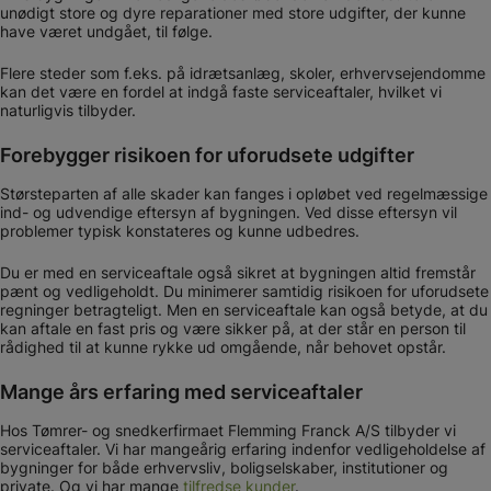
unødigt store og dyre reparationer med store udgifter, der kunne
have været undgået, til følge.
Flere steder som f.eks. på idrætsanlæg, skoler, erhvervsejendomme
kan det være en fordel at indgå faste serviceaftaler, hvilket vi
naturligvis tilbyder.
Forebygger risikoen for uforudsete udgifter
Størsteparten af alle skader kan fanges i opløbet ved regelmæssige
ind- og udvendige eftersyn af bygningen. Ved disse eftersyn vil
problemer typisk konstateres og kunne udbedres.
Du er med en serviceaftale også sikret at bygningen altid fremstår
pænt og vedligeholdt. Du minimerer samtidig risikoen for uforudsete
regninger betragteligt. Men en serviceaftale kan også betyde, at du
kan aftale en fast pris og være sikker på, at der står en person til
rådighed til at kunne rykke ud omgående, når behovet opstår.
Mange års erfaring med serviceaftaler
Hos Tømrer- og snedkerfirmaet Flemming Franck A/S tilbyder vi
serviceaftaler. Vi har mangeårig erfaring indenfor vedligeholdelse af
bygninger for både erhvervsliv, boligselskaber, institutioner og
private. Og vi har mange
tilfredse kunder
.