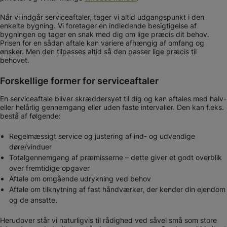
Når vi indgår serviceaftaler, tager vi altid udgangspunkt i den
enkelte bygning. Vi foretager en indledende besigtigelse af
bygningen og tager en snak med dig om lige præcis dit behov.
Prisen for en sådan aftale kan variere afhængig af omfang og
ønsker. Men den tilpasses altid så den passer lige præcis til
behovet.
Forskellige former for serviceaftaler
En serviceaftale bliver skræddersyet til dig og kan aftales med halv-
eller helårlig gennemgang eller uden faste intervaller. Den kan f.eks.
bestå af følgende:
Regelmæssigt service og justering af ind- og udvendige
døre/vinduer
Totalgennemgang af præmisserne – dette giver et godt overblik
over fremtidige opgaver
Aftale om omgående udrykning ved behov
Aftale om tilknytning af fast håndværker, der kender din ejendom
og de ansatte.
Herudover står vi naturligvis til rådighed ved såvel små som store