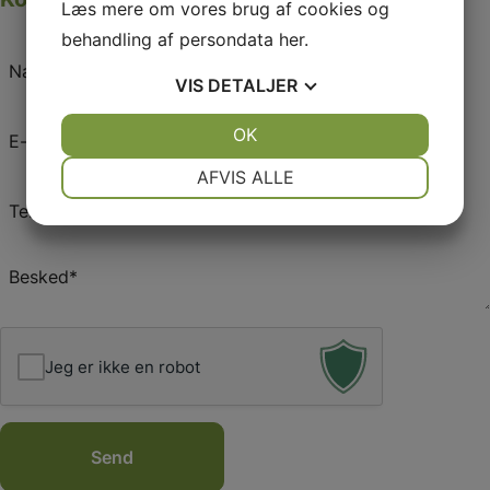
Læs mere om vores brug af cookies og
behandling af persondata
her
.
Navn
VIS
DETALJER
*
E-
JA
NEJ
OK
JA
NEJ
mail
NØDVENDIGE
PRÆFERENCER
AFVIS ALLE
*
Telefon
JA
NEJ
JA
NEJ
*
MARKETING
STATISTIK
Besked
*
Jeg er ikke en robot