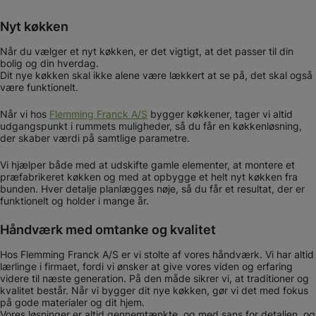
Nyt køkken
Når du vælger et nyt køkken, er det vigtigt, at det passer til din
bolig og din hverdag.
Dit nye køkken skal ikke alene være lækkert at se på, det skal også
være funktionelt.
Når vi hos
Flemming Franck A/S
bygger køkkener, tager vi altid
udgangspunkt i rummets muligheder, så du får en køkkenløsning,
der skaber værdi på samtlige parametre.
Vi hjælper både med at udskifte gamle elementer, at montere et
præfabrikeret køkken og med at opbygge et helt nyt køkken fra
bunden. Hver detalje planlægges nøje, så du får et resultat, der er
funktionelt og holder i mange år.
Håndværk med omtanke og kvalitet
Hos Flemming Franck A/S er vi stolte af vores håndværk. Vi har altid
lærlinge i firmaet, fordi vi ønsker at give vores viden og erfaring
videre til næste generation. På den måde sikrer vi, at traditioner og
kvalitet består. Når vi bygger dit nye køkken, gør vi det med fokus
på gode materialer og dit hjem.
Vores løsninger er altid gennemtænkte, og med sans for detaljen, og