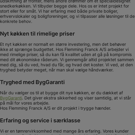
udskiftning af fronter, mens andre drømmer om et specialdesignet
snedkerkøkken. Vi tilbyder begge dele. Hos os er intet projekt for
stort eller for småt. Vi har erfaring med både private boliger,
erhvervslokaler og boligforeninger, og vi tilpasser alle løsninger til de
konkrete behov.
Nyt køkken til rimelige priser
Et nyt køkken er normalt en større investering, men det behøver
ikke at sprænge budgettet. Hos Flemming Franck A/S arbejder vi
med rimelige priser, så du kan få kvalitet uden at gå på kompromis
med dit økonomiske råderum. Vi gennemgår altid projektet sammen
med dig, så du ved, hvad du får, og hvad det koster. Vi ved, at den
tryghed betyder meget, når man skal vælge håndværker.
Tryghed med BygGaranti
Når du vælger os til at bygge dit nye køkken, er du dækket af
BygGaranti
. Det giver ekstra sikkerhed og viser samtidig, at vi står
på mål for vores arbejde.
Hos Flemming Franck A/S er dit projekt i trygge hænder.
Erfaring og service i særklasse
Vi er en tømrervirksomhed med mange års erfaring. Vores kunder