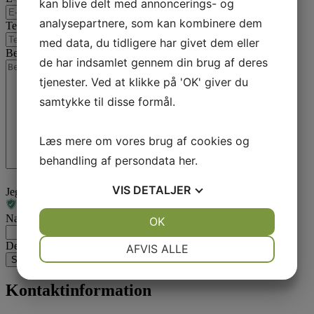
kan blive delt med annoncerings- og
analysepartnere, som kan kombinere dem
Telefon
*
med data, du tidligere har givet dem eller
Besked
*
de har indsamlet gennem din brug af deres
tjenester. Ved at klikke på 'OK' giver du
samtykke til disse formål.
Læs mere om vores brug af cookies og
behandling af persondata
her
.
VIS
DETALJER
Jeg er ikke en robot
Name
JA
NEJ
OK
JA
NEJ
NØDVENDIGE
PRÆFERENCER
Dette felt er til validering og bør ikke ændres.
AFVIS ALLE
JA
NEJ
JA
NEJ
Kontaktinformation
MARKETING
STATISTIK