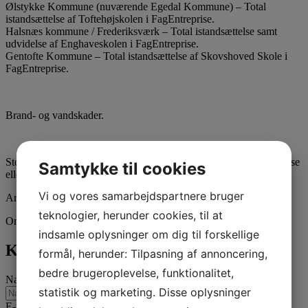
Ølstykke Kommune (nuværende Egedal Kommune) – Total
istandsættelse af Toftehøjskolen i FagEntreprise.
Halsnæs kommune / Frederiksværk – Total istandsættelse samt
udvidelse af Enghaveskolen i FagEntreprise.
Gentofte Kommune – Total istandsættelse af Skovshoved Skole i
FagEntreprise.
Brand- og vandskader.
Storskader eller mindre skader / brand og vandskader i fagentreprise
Samtykke til cookies
eller hovedentreprise.
Vi og vores samarbejdspartnere bruger
Arkitekter – Ingeniør firmaer
teknologier, herunder cookies, til at
Om- og tilbygninger – istandsættelser for private.
indsamle oplysninger om dig til forskellige
Kontakt Flemming Franck
formål, herunder: Tilpasning af annoncering,
bedre brugeroplevelse, funktionalitet,
Navn
*
statistik og marketing. Disse oplysninger
E-mail
*