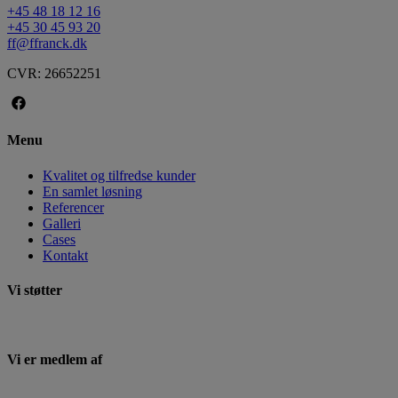
+45 48 18 12 16
+45 30 45 93 20
ff@ffranck.dk
CVR: 26652251
Menu
Kvalitet og tilfredse kunder
En samlet løsning
Referencer
Galleri
Cases
Kontakt
Vi støtter
Vi er medlem af